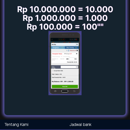
Rp 10.000.000 = 10.000
Rp 1.000.000 = 1.000
Rp 100.000 = 100""
Tentang Kami
Jadwal bank