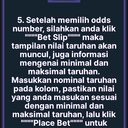
5. Setelah memilih odds
number, silahkan anda klik
""""Bet Slip"""" maka
tampilan nilai taruhan akan
muncul, juga informasi
mengenai minimal dan
maksimal taruhan.
Masukkan nominal taruhan
pada kolom, pastikan nilai
yang anda masukan sesuai
dengan minimal dan
maksimal taruhan, lalu klik
""""Place Bet"""" untuk